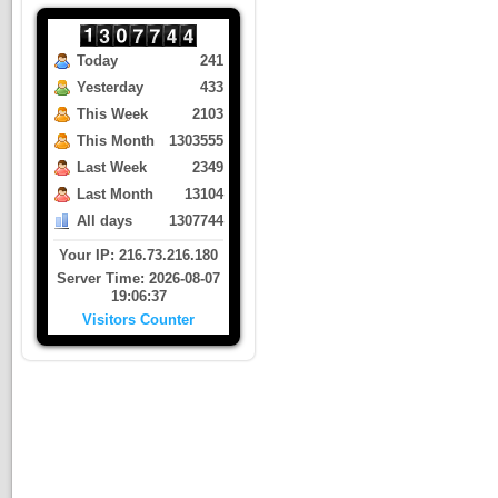
Today
241
Yesterday
433
This Week
2103
This Month
1303555
Last Week
2349
Last Month
13104
All days
1307744
Your IP: 216.73.216.180
Server Time: 2026-08-07
19:06:37
Visitors Counter