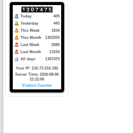
Today
405
Yesterday
445
This Week
1834
This Month
1303555
Last Week
2080
Last Month
13104
All days
1307475
Your IP: 216.73.216.182
Server Time: 2026-08-06
21:11:06
Visitors Counter