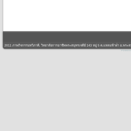
2011 ภาพกิจกรรมทวิภาคี. วิทยาลัยการอาชีพพระสมุทรเจดีย์ 143 หมู่ 5 ต.แหลมฟ้าผ่่า อ.พร
Powere