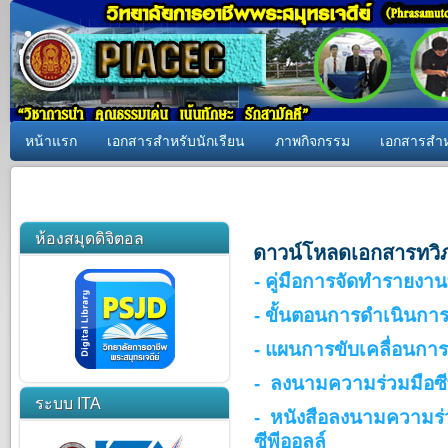
หน้าแรก
เอกสารสำหรับนักเรียน
ภาพกิจกรรม
เอกสารสำห
ห้องสมุดดิจิตอล
ดาวน์โหลดเอกสารทวิภ
- คู่มือการจัดทำรายงาน
- ขั้นตอนการดำเนินกา
- แผนการขับเคลื่อนการ
- ลงนามความร่วมมือซี
ระบบ ITA
- หนังสือลงนามความร่
ซีพีออลล์