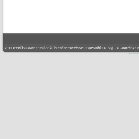
2011 ดาวน์โหลดเอกสารทวิภาคี. วิทยาลัยการอาชีพพระสมุทรเจดีย์ 143 หมู่ 5 ต.แหลมฟ้าผ่่
Powere