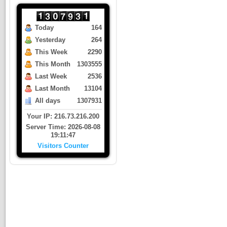
Today
164
Yesterday
264
This Week
2290
This Month
1303555
Last Week
2536
Last Month
13104
All days
1307931
Your IP: 216.73.216.200
Server Time: 2026-08-08
19:11:47
Visitors Counter