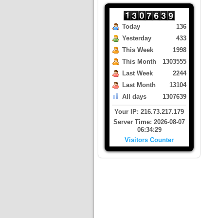
Today
136
Yesterday
433
This Week
1998
This Month
1303555
Last Week
2244
Last Month
13104
All days
1307639
Your IP: 216.73.217.179
Server Time: 2026-08-07
06:34:29
Visitors Counter