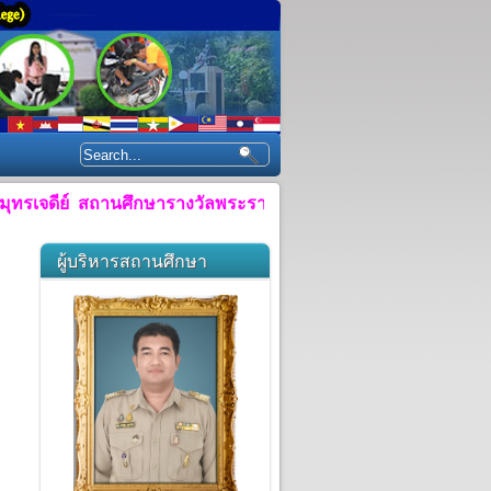
ีย์ สถานศึกษารางวัลพระราชทาน ประจำปีการศึกษา ๒๕๕๘"
ผู้บริหารสถานศึกษา