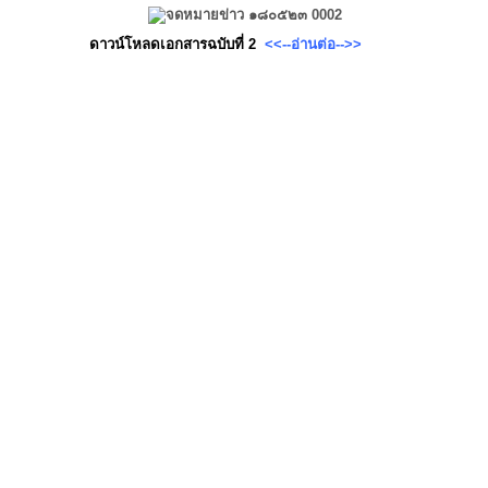
ดาวน์โหลดเอกสารฉบับที่ 2
<<--อ่
านต่อ-->>