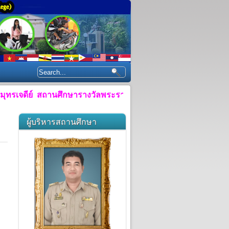
ีย์ สถานศึกษารางวัลพระราชทาน ประจำปีการศึกษา ๒๕๕๘"
ผู้บริหารสถานศึกษา