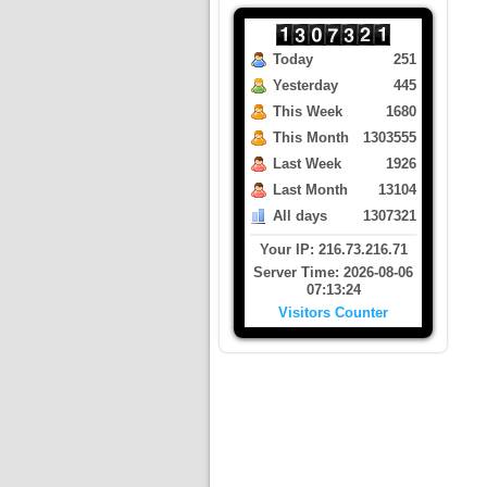
Today
251
Yesterday
445
This Week
1680
This Month
1303555
Last Week
1926
Last Month
13104
All days
1307321
Your IP: 216.73.216.71
Server Time: 2026-08-06
07:13:24
Visitors Counter